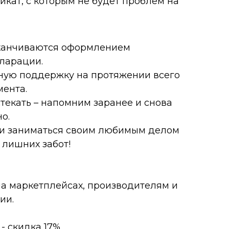
кат, с которым не будет проблем на
аканчиваются оформлением
ларации.
ную поддержку на протяжении всего
мента.
стекать – напомним заранее и снова
о.
и заниматься своим любимым делом
 лишних забот!
а маркетплейсах, производителям и
ии.
- скидка 17%