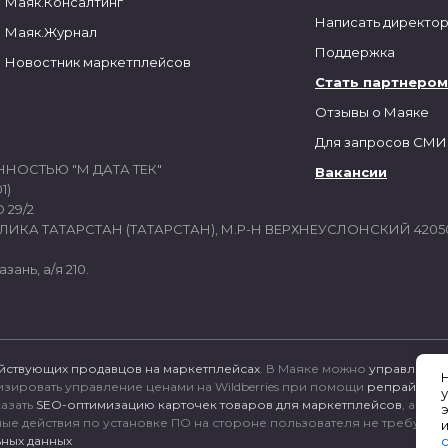
Маяк.Консалтинг
Написать директо
Маяк.Журнал
Поддержка
Новостник маркетплейсов
Стать партнером
Отзывы о Маяке
Для запросов СМИ
ННОСТЬЮ "М ДАТА ТЕК"
Вакансии
1)
 29/2
ИКА ТАТАРСТАН (ТАТАРСТАН), М.Р-Н ВЕРХНЕУСЛОНСКИЙ 4205
зань, а/я 210.
йствующих продавцов на маркетплейсах
. В Маяке можно
управлять 
тизировать управление ценами на Wildberries при помощи
репрайсера
казать
SEO-оптимизацию карточек товаров для маркетплейсов
, а так
ные действия по установке ПО на стороне пользователя не требуются
ных данных