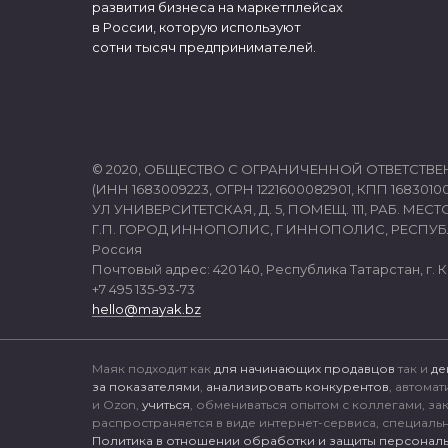
развития бизнеса на маркетплейсах
в России, которую используют
сотни тысяч предпринимателей.
© 2020, ОБЩЕСТВО С ОГРАНИЧЕННОЙ ОТВЕТСТВЕ
(ИНН 1683009223, ОГРН 1221600082901, КПП 16830100
УЛ УНИВЕРСИТЕТСКАЯ, Д. 5, ПОМЕЩ. 111, РАБ. МЕСТО
Г.П. ГОРОД ИННОПОЛИС, Г ИННОПОЛИС, РЕСПУБЛ
Россия
Почтовый адрес: 420 140, Республика Татарстан, г. Ка
+7 495 135-93-73
hello@mayak.bz
Маяк подходит как
для начинающих продавцов
так и
де
за показателями
,
анализировать конкурентов
, автома
и Ozon,
учиться
, обмениваться опытом с коллегами, за
распространяется в виде интернет-сервиса, специаль
Политика в отношении обработки и защиты персональ