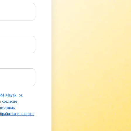
ВМ Mayak. bz
ю
согласие
ационных
бработки и защиты