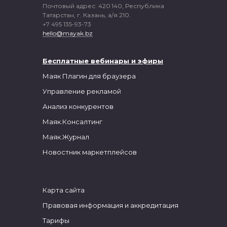
Почтовый адрес: 420 140, Республика
Татарстан, г. Казань, а/я 210.
+7 495 135-93-73
hello@mayak.bz
Бесплатные вебинары и
эфиры
Маяк
Плагин для браузера
Управление рекламой
Анализ конкурентов
Маяк.Консалтинг
Маяк.Журнал
Новостник маркетплейсов
Карта сайта
Правовая информация и аккредитация
Тарифы