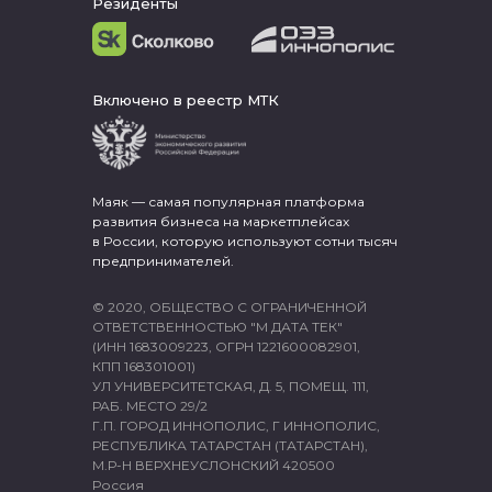
Резиденты
Включено в реестр МТК
Маяк — самая популярная платформа
развития бизнеса на маркетплейсах
в России, которую используют сотни тысяч
предпринимателей.
© 2020, ОБЩЕСТВО С ОГРАНИЧЕННОЙ
ОТВЕТСТВЕННОСТЬЮ "М ДАТА ТЕК"
(ИНН 1683009223, ОГРН 1221600082901,
КПП 168301001)
УЛ УНИВЕРСИТЕТСКАЯ, Д. 5, ПОМЕЩ. 111,
РАБ. МЕСТО 29/2
Г.П. ГОРОД ИННОПОЛИС, Г ИННОПОЛИС,
РЕСПУБЛИКА ТАТАРСТАН (ТАТАРСТАН),
М.Р-Н ВЕРХНЕУСЛОНСКИЙ 420500
Россия