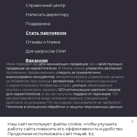
Справочный центр
Написать директору
Поддержка
Стать партнером
Отзывы о Маяке
Для запросов СМИ
Вакансии
Маяк подходит как
для начинающих продавцов
так и
действующих
продавцов на маркетплейсах
. В Маяке можно
управлять рекламой
,
поставками, продвижением,
следить за показателями
,
анализировать конкурентов
, автоматизировать управление ценами
на Wildberries при помощи
репрайсера
, обмениваться данными
с маркетплейсами Wildberries и Ozon,
учиться
, обмениваться
опытом с коллегами, заказать
SEO-оптимизацию карточек товаров
для маркетплейсов
, а так же получить
подарки от партнеров
. ПО
распространяется в виде интернет-сервиса, специальные
действия по установке ПО на стороне пользователя не требуются.
Политика в отношении обработки и защиты персональных данных
Наш сайт использует файлы cookie, чтобы улучшить
работу сайта повысить его эффективность и удобство.
Продолжая использовать сайт mayak. bz,