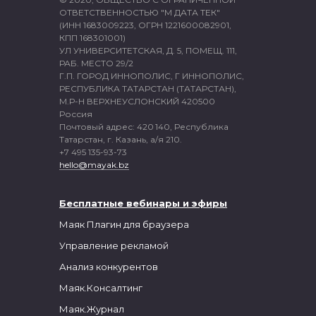
ОТВЕТСТВЕННОСТЬЮ "М ДАТА ТЕК"
(ИНН 1683009223, ОГРН 1221600082901,
КПП 168301001)
УЛ УНИВЕРСИТЕТСКАЯ, Д. 5, ПОМЕЩ. 111,
РАБ. МЕСТО 29/2
Г.П. ГОРОД ИННОПОЛИС, Г ИННОПОЛИС,
РЕСПУБЛИКА ТАТАРСТАН (ТАТАРСТАН),
М.Р-Н ВЕРХНЕУСЛОНСКИЙ 420500
Россия
Почтовый адрес: 420 140, Республика
Татарстан, г. Казань, а/я 210.
+7 495 135-93-73
hello@mayak.bz
Бесплатные вебинары и
эфиры
Маяк
Плагин для браузера
Управление рекламой
Анализ конкурентов
Маяк.Консалтинг
Маяк.Журнал