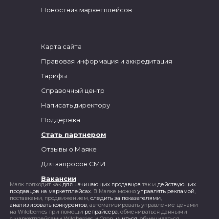
Новостник маркетплейсов
Карта сайта
Правовая информация и аккредитация
Тарифы
Справочный центр
Написать директору
Поддержка
Стать партнером
Отзывы о Маяке
Для запросов СМИ
Вакансии
Маяк подходит как
для начинающих продавцов
так и
действующих
продавцов на маркетплейсах
. В Маяке можно
управлять рекламой
,
поставками, продвижением,
следить за показателями
,
анализировать конкурентов
, автоматизировать управление ценами
на Wildberries при помощи
репрайсера
, обмениваться данными
с маркетплейсами Wildberries и Ozon,
учиться
, обмениваться