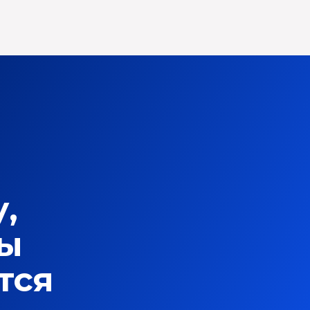
,
ты
тся