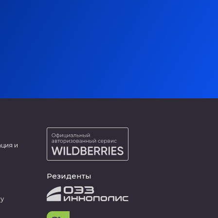
ция и
Резиденты
ру