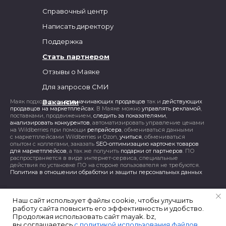
Справочный центр
Написать директору
Поддержка
Стать партнером
Отзывы о Маяке
Для запросов СМИ
Маяк подходит как
Вакансии
для начинающих продавцов
так и
действующих
продавцов на маркетплейсах
. В Маяке можно
управлять рекламой
,
поставками, продвижением,
следить за показателями
,
анализировать конкурентов
, автоматизировать управление ценами
на Wildberries при помощи
репрайсера
, обмениваться данными
с маркетплейсами Wildberries и Ozon,
учиться
, обмениваться
опытом с коллегами, заказать
SEO-оптимизацию карточек товаров
для маркетплейсов
, а так же получить
подарки от партнеров
. ПО
распространяется в виде интернет-сервиса, специальные
действия по установке ПО на стороне пользователя не требуются.
Политика в отношении обработки и защиты персональных данных
Наш сайт использует файлы cookie, чтобы улучшить
Наш сайт использует файлы cookie, чтобы улучшить
работу сайта повысить его эффективность и удобство.
работу сайта повысить его эффективность и удобство.
Продолжая использовать сайт mayak. bz,
Продолжая использовать сайт mayak. bz,
вы соглашаетесь
вы соглашаетесь
с политикой использования файлов
с политикой использования файлов