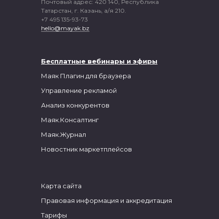
Почтовый адрес: 420 140, Республика
Татарстан, г. Казань, а/я 210.
+7 495 135-93-73
hello@mayak.bz
Бесплатные вебинары и
эфиры
Маяк
Плагин для браузера
Управление рекламой
Анализ конкурентов
Маяк.Консалтинг
Маяк.Журнал
Новостник маркетплейсов
Карта сайта
Правовая информация и аккредитация
Тарифы