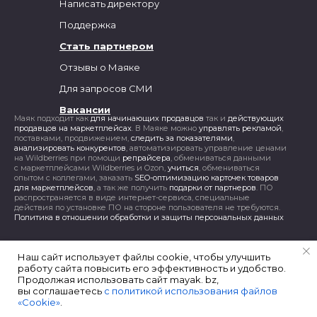
Написать директору
Поддержка
Стать партнером
Отзывы о Маяке
Для запросов СМИ
Вакансии
Маяк подходит как
для начинающих продавцов
так и
действующих
продавцов на маркетплейсах
. В Маяке можно
управлять рекламой
,
поставками, продвижением,
следить за показателями
,
анализировать конкурентов
, автоматизировать управление ценами
на Wildberries при помощи
репрайсера
, обмениваться данными
с маркетплейсами Wildberries и Ozon,
учиться
, обмениваться
опытом с коллегами, заказать
SEO-оптимизацию карточек товаров
для маркетплейсов
, а так же получить
подарки от партнеров
. ПО
распространяется в виде интернет-сервиса, специальные
действия по установке ПО на стороне пользователя не требуются.
Политика в отношении обработки и защиты персональных данных
Наш сайт использует файлы cookie, чтобы улучшить
работу сайта повысить его эффективность и удобство.
Продолжая использовать сайт mayak. bz,
вы соглашаетесь
с политикой использования файлов
«Cookie»
.