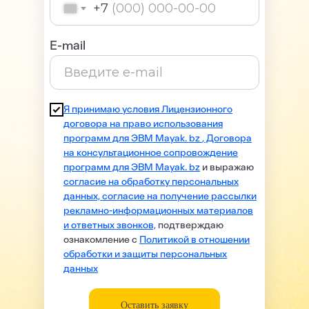
+7
E-mail
Я принимаю условия Лицензионного
договора на право использования
программ для ЭВМ Mayak. bz
,
Договора
на консультационное сопровождение
программ для ЭВМ Mayak. bz
и выражаю
согласие на обработку персональных
данных, согласие на получение рассылки
рекламно-информационных материалов
и ответных звонков,
подтверждаю
ознакомление с
Политикой в отношении
обработки и защиты персональных
данных
Оставить заявку