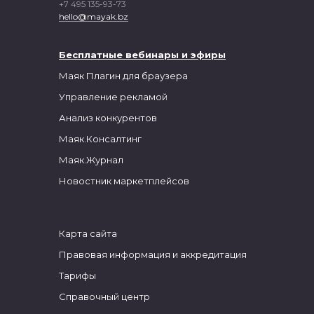
+7 495 135-93-73
hello@mayak.bz
Бесплатные вебинары и
эфиры
Маяк
Плагин для браузера
Управление рекламой
Анализ конкурентов
Маяк.Консалтинг
Маяк.Журнал
Новостник маркетплейсов
Карта сайта
Правовая информация и аккредитация
Тарифы
Справочный центр