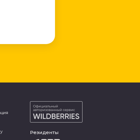
ация
ру
Резиденты