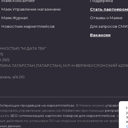
Маяк.Консалтинг
Поддержка
Маяк.Управление магазинами
Стать партнером
Маяк.Журнал
Отзывы о Маяке
Новостник маркетплейсов
Для запросов СМИ
Вакансии
ННОСТЬЮ "М ДАТА ТЕК"
1)
 29/2
ИКА ТАТАРСТАН (ТАТАРСТАН), М.Р-Н ВЕРХНЕУСЛОНСКИЙ 4205
зань, а/я 210.
йствующих продавцов на маркетплейсах
. В Маяке можно
управлять 
тизировать управление ценами на Wildberries при помощи
репрайсера
казать
SEO-оптимизацию карточек товаров для маркетплейсов
, а так
ные действия по установке ПО на стороне пользователя не требуются
ных данных
.