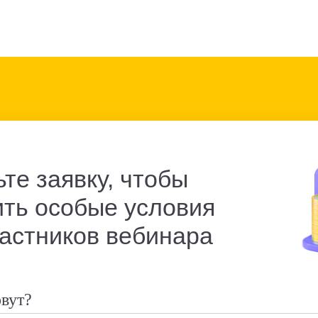
те заявку, чтобы
ить особые условия
частников вебинара
овут?