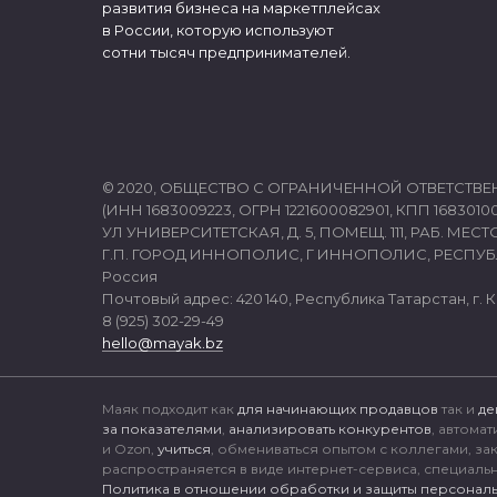
развития бизнеса на маркетплейсах
в России, которую используют
сотни тысяч предпринимателей.
© 2020, ОБЩЕСТВО С ОГРАНИЧЕННОЙ ОТВЕТСТВЕ
(ИНН 1683009223, ОГРН 1221600082901, КПП 16830100
УЛ УНИВЕРСИТЕТСКАЯ, Д. 5, ПОМЕЩ. 111, РАБ. МЕСТО
Г.П. ГОРОД ИННОПОЛИС, Г ИННОПОЛИС, РЕСПУБЛ
Россия
Почтовый адрес: 420 140, Республика Татарстан, г. Ка
8 (925) 302-29-49
hello@mayak.bz
Маяк подходит как
для начинающих продавцов
так и
де
за показателями
,
анализировать конкурентов
, автома
и Ozon,
учиться
, обмениваться опытом с коллегами, за
распространяется в виде интернет-сервиса, специаль
Политика в отношении обработки и защиты персональ