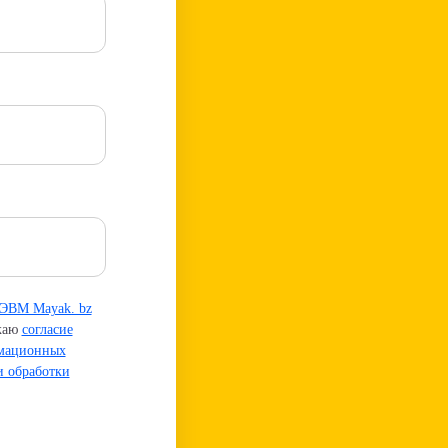
 ЭВМ Mayak. bz
жаю
согласие
рмационных
 обработки