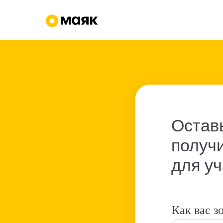
Оставь
получ
для у
Как вас з