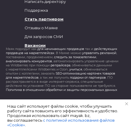
Написать директору
Поддержка
Стать партнером
Отзывы о Маяке
Для запросов СМИ
Вакансии
Маяк подходит как
для начинающих продавцов
так и
действующих
продавцов на маркетплейсах
. В Маяке можно
управлять рекламой
,
поставками, продвижением,
следить за показателями
,
анализировать конкурентов
, автоматизировать управление ценами
на Wildberries при помощи
репрайсера
, обмениваться данными
с маркетплейсами Wildberries и Ozon,
учиться
, обмениваться
опытом с коллегами, заказать
SEO-оптимизацию карточек товаров
для маркетплейсов
, а так же получить
подарки от партнеров
. ПО
распространяется в виде интернет-сервиса, специальные
действия по установке ПО на стороне пользователя не требуются.
Политика в отношении обработки и защиты персональных данных
Наш сайт использует файлы cookie, чтобы улучшить
работу сайта повысить его эффективность и удобство.
Продолжая использовать сайт mayak. bz,
вы соглашаетесь
с политикой использования файлов
«Cookie»
.