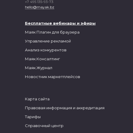
+7 495 135-93-73
hello@mayak.bz
Бесплатные вебинары и
эфиры
Маяк
Плагин для браузера
Управление рекламой
Анализ конкурентов
Маяк.Консалтинг
Маяк.Журнал
Новостник маркетплейсов
Карта сайта
Правовая информация и аккредитация
Тарифы
Справочный центр