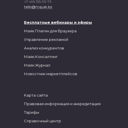
+7 495 135-93-73
hello@mayak.bz
Бесплатные вебинары и
эфиры
Маяк
Плагин для браузера
Управление рекламой
Анализ конкурентов
Маяк.Консалтинг
Маяк.Журнал
Новостник маркетплейсов
Карта сайта
Правовая информация и аккредитация
Тарифы
Справочный центр