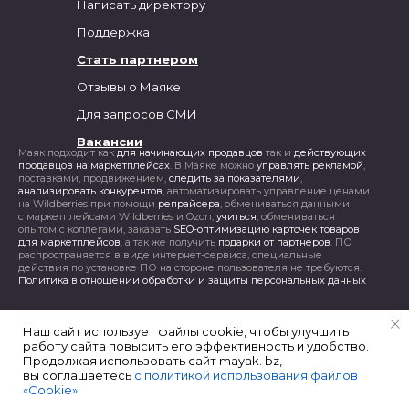
Написать директору
Поддержка
Стать партнером
Отзывы о Маяке
Для запросов СМИ
Вакансии
Маяк подходит как
для начинающих продавцов
так и
действующих
продавцов на маркетплейсах
. В Маяке можно
управлять рекламой
,
поставками, продвижением,
следить за показателями
,
анализировать конкурентов
, автоматизировать управление ценами
на Wildberries при помощи
репрайсера
, обмениваться данными
с маркетплейсами Wildberries и Ozon,
учиться
, обмениваться
опытом с коллегами, заказать
SEO-оптимизацию карточек товаров
для маркетплейсов
, а так же получить
подарки от партнеров
. ПО
распространяется в виде интернет-сервиса, специальные
действия по установке ПО на стороне пользователя не требуются.
Политика в отношении обработки и защиты персональных данных
Наш сайт использует файлы cookie, чтобы улучшить
работу сайта повысить его эффективность и удобство.
Продолжая использовать сайт mayak. bz,
вы соглашаетесь
с политикой использования файлов
«Cookie»
.