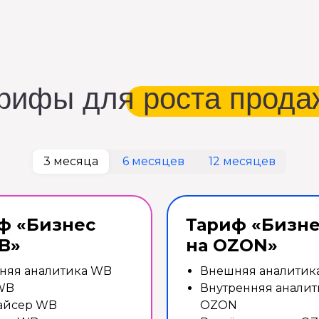
ифы для роста продаж
3 месяца
6 месяцев
12 месяцев
ф «Бизнес
Тариф «Бизн
B»
на OZON»
няя аналитика WB
Внешняя аналитик
WB
Внутренняя аналит
айсер WB
OZON