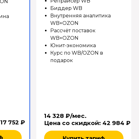
Репрайсер WB
ZON
Биддер WB
Внутренняя аналитика
ина
WB+OZON
Рассчёт поставок
WB+OZON
Юнит-экономика
Курс по WB/OZON в
подарок
14 328 ₽/мес.
:
17 752 ₽
Цена со скидкой:
42 984 ₽
ф
Купить тариф