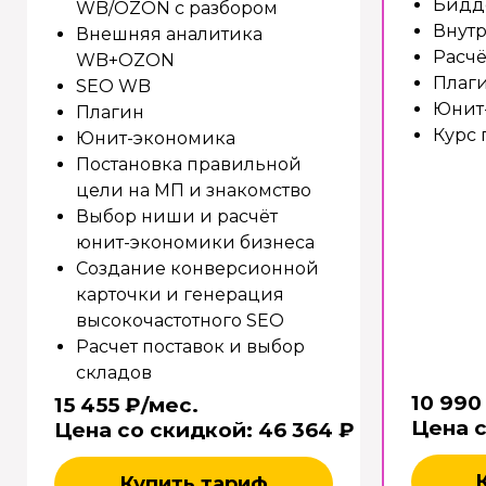
Бидд
WB/OZON с разбором
Внут
Внешняя аналитика
Расчё
WB+OZON
Плаг
SEO WB
Юнит
Плагин
Курс 
Юнит-экономика
Постановка правильной
цели на МП и знакомство
Выбор ниши и расчёт
юнит-экономики бизнеса
Создание конверсионной
карточки и генерация
высокочастотного SEO
Расчет поставок и выбор
складов
10 990
15 455 ₽/мес.
Цена 
Цена со скидкой: 46 364 ₽
Купить тариф