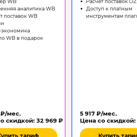
ер WB
Расчёт поставок O
ренняя аналитика WB
Доступ к платным
т поставок WB
инструментам плаг
ин
-экономика
по WB в подарок
 ₽/мес.
5 917 ₽/мес.
со скидкой:
32 969 ₽
Цена со скидкой
Купить тариф
Купить тари