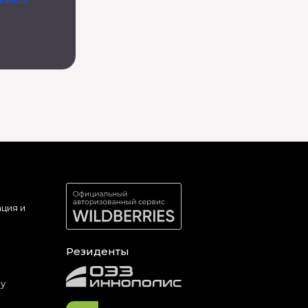
ионного
ция и
Резиденты
ру