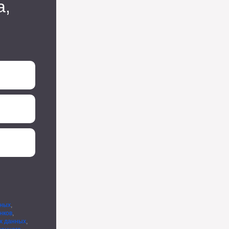
а,
нных
,
нков
,
х данных
,