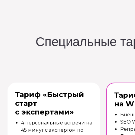
Специальные тар
Тариф «Быстрый
Тари
старт
на W
с экспертами»
Внеш
SEO 
4 персональные встречи на
Репр
45 минут с экспертом по