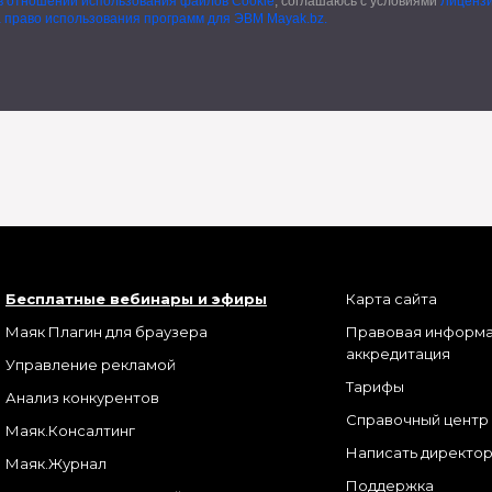
в отношении использования файлов Cookie
, соглашаюсь с условиями
Лиценз
а право использования программ для ЭВМ Mayak.bz.
Бесплатные вебинары и
эфиры
Карта сайта
Маяк
Плагин для браузера
Правовая информа
аккредитация
Управление рекламой
Тарифы
Анализ конкурентов
Справочный центр
Маяк.Консалтинг
Написать директо
Маяк.Журнал
Поддержка