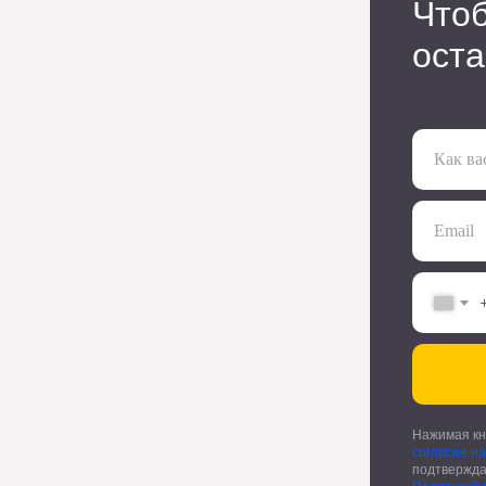
Чтоб
про
оста
рост
Как ва
Email
Нажимая кн
согласие н
подтвержда