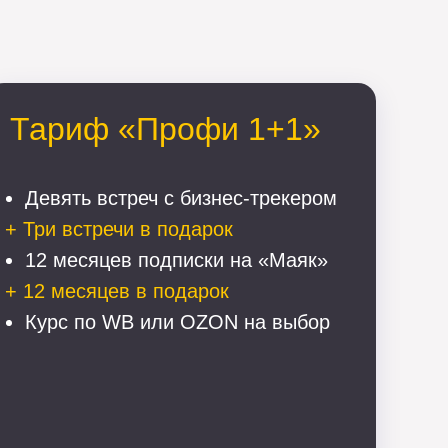
Тариф «Профи 1+1»
Девять встреч с бизнес-трекером
+ Три встречи в подарок
12 месяцев подписки на «Маяк»
+ 12 месяцев в подарок
Курс по WB или OZON на выбор