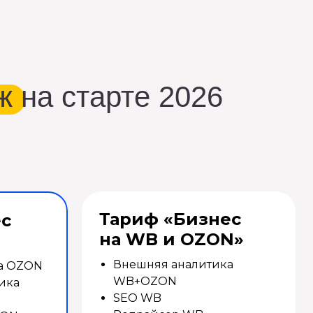
 на старте 2026
Тариф «Бизнес
ес
на WB и OZON»
Внешняя аналитика
а OZON
WB+OZON
ика
SEO WB